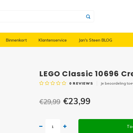
Binnenkort
Klantenservice
Jan's Steen BLOG
LEGO Classic 10696 C
0
REVIEWS
Je beoordeling to
€23,99
€29,99
To