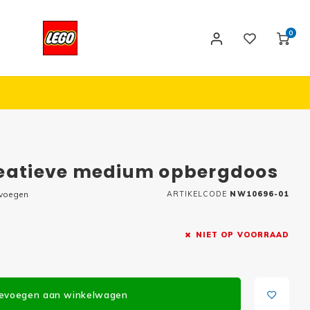
0
reatieve medium opbergdoos
evoegen
ARTIKELCODE
NW10696-01
NIET OP VOORRAAD
evoegen aan winkelwagen