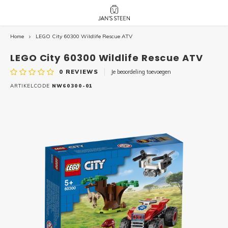
Home
LEGO City 60300 Wildlife Rescue ATV
Hoofdmenu / nieuw!
Hoofdmenu 
Hoofdmenu 
botanicals 
botanicals 
Nieuw!
LEGO City 60300 Wildlife Rescue ATV
avatar / i
avat
friends / h
0
REVIEWS
Je beoordeling toevoegen
Architecture
ARTIKELCODE
NW60300-01
Peppa
Harry
Pokemon
Harry
Editions
Loone
Batman
Vidiyo
City
Marve
Classic