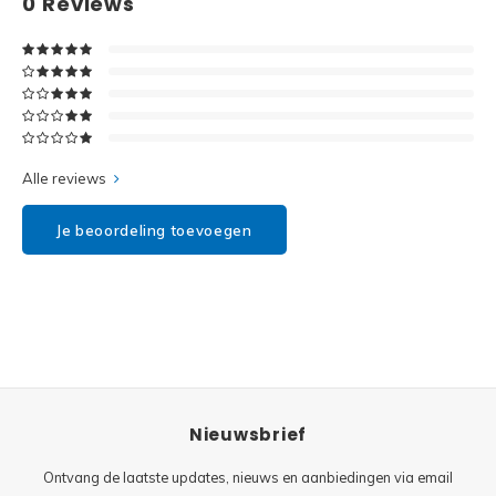
0
Reviews
Disney
Minifi
Dots
Minifi
Duplo
DC Su
Exclusive
Alle reviews
Marve
Friends
Je beoordeling toevoegen
The M
Harry Potter
Super
Hidden Side
Super
Ideas
Nieuwsbrief
Super
Jurassic World
Ontvang de laatste updates, nieuws en aanbiedingen via email
Super
Minecraft