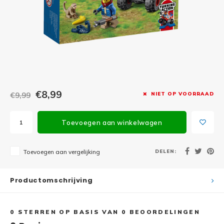
Minifi
Botanicals
Minifi
Gabby's Dollhouse
Minifi
Animal Crossing
Minifi
DREAMZzz
€8,99
€9,99
NIET OP VOORRAAD
Minifi
Sonic the Hedgehog
Toevoegen aan winkelwagen
Minifi
Avatar
Minifi
DELEN:
Toevoegen aan vergelijking
ICONS™
Minifi
Creator 3 in 1
Productomschrijving
Minifi
Creator Expert
0
STERREN OP BASIS VAN
0
BEOORDELINGEN
Minifi