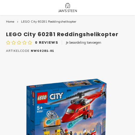
Home
LEGO City 60281 Reddingshelikopter
Hoofdmenu / nieuw!
Hoofdmenu 
Hoofdmenu 
botanicals 
botanicals 
Nieuw!
LEGO City 60281 Reddingshelikopter
avatar / i
avat
friends / h
0
REVIEWS
Je beoordeling toevoegen
Architecture
ARTIKELCODE
NW60281-01
Peppa
Harry
Pokemon
Harry
Editions
Loone
Batman
Vidiyo
City
Marve
Classic