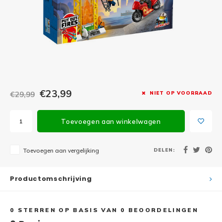
Minifi
Botanicals
Minifi
Gabby's Dollhouse
Minifi
Animal Crossing
Minifi
DREAMZzz
€23,99
€29,99
NIET OP VOORRAAD
Minifi
Sonic the Hedgehog
Toevoegen aan winkelwagen
Minifi
Avatar
Minifi
DELEN:
Toevoegen aan vergelijking
ICONS™
Minifi
Creator 3 in 1
Productomschrijving
Minifi
Creator Expert
0
STERREN OP BASIS VAN
0
BEOORDELINGEN
Minifi