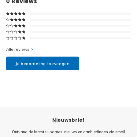
0
Reviews
Disney
Minifi
Dots
Minifi
Duplo
DC Su
Exclusive
Alle reviews
Marve
Friends
Je beoordeling toevoegen
The M
Harry Potter
Super
Hidden Side
Super
Ideas
Nieuwsbrief
Super
Jurassic World
Ontvang de laatste updates, nieuws en aanbiedingen via email
Super
Minecraft