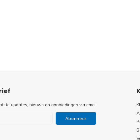
ief
atste updates, nieuws en aanbiedingen via email
K
A
Abonneer
P
B
V