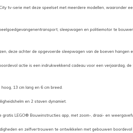
® City tv-serie met deze speelset met meerdere modellen, waaronder 
speelgoedgevangenentransport, sleepwagen en politiemotor te bouwen,
zen, deze achter de opgevoerde sleepwagen van de boeven hangen en 
oordevol actie is een indrukwekkend cadeau voor een verjaardag, de
 hoog, 13 cm lang en 6 cm breed.
ligheidshelm en 2 staven dynamiet.
de gratis LEGO® Bouwinstructies app, met zoom-, draai- en weergavefu
rdigheden en zelfvertrouwen te ontwikkelen met gebouwen boordevol l