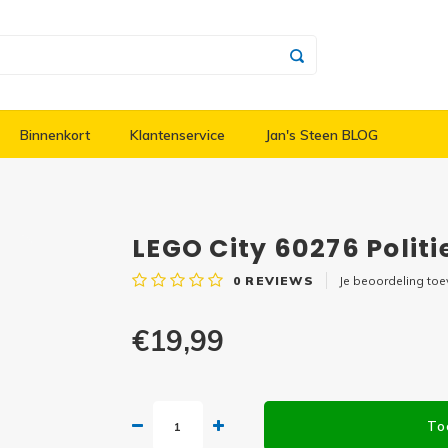
Binnenkort
Klantenservice
Jan's Steen BLOG
LEGO City 60276 Polit
0
REVIEWS
Je beoordeling to
€19,99
To