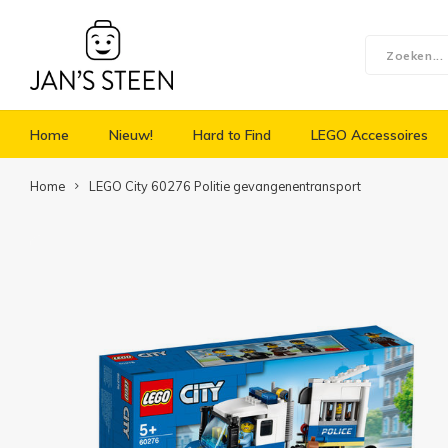
Home
Nieuw!
Hard to Find
LEGO Accessoires
Home
LEGO City 60276 Politie gevangenentransport