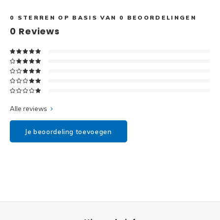
Disney
0
STERREN OP BASIS VAN
0
BEOORDELINGEN
Minifi
Dots
0
Reviews
Minifi
Duplo
DC Su
Exclusive
Marve
Friends
Alle reviews
The M
Harry Potter
Je beoordeling toevoegen
Super
Hidden Side
Super
Ideas
Super
Jurassic World
Super
Minecraft