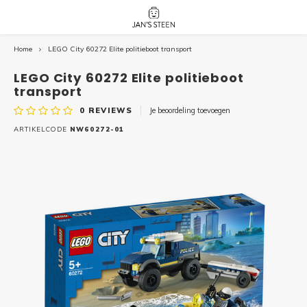
Home
LEGO City 60272 Elite politieboot transport
Hoofdmenu / nieuw!
Hoofdmenu 
Hoofdmenu 
botanicals 
botanicals 
Nieuw!
LEGO City 60272 Elite politieboot
avatar / i
avat
friends / h
transport
0
REVIEWS
Je beoordeling toevoegen
Architecture
ARTIKELCODE
NW60272-01
Peppa
Harry
Pokemon
Harry
Editions
Loone
Batman
Vidiyo
City
Marve
Classic