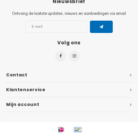
Nieuwsbrief
Super
Ontvang de laatste updates, nieuws en aanbiedingen via email
Minifiguren
Super
Minions
Volg ons
Disney
Ninjago
Disney
Overwatch
Minif
Contact
Speed Champions
The L
Klantenservice
Star Wars
Batma
Mijn account
Super Heroes
Batma
Super Mario
Dunge
Technic