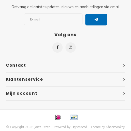
Ontvang de laatste updates, nieuws en aanbiedingen via email
Super
Minifiguren
Super
Minions
Volg ons
Disney
Ninjago
Disney
Overwatch
Contact
Minif
Speed Champions
Klantenservice
The L
Star Wars
Mijn account
Batma
Super Heroes
Batma
Super Mario
Dunge
© Copyright 2026 Jan's Steen - Powered by
Lightspeed
- Theme by
Shopmonkey
Technic