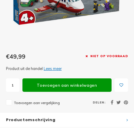
Minifi
Botanicals
Minifi
Gabby's Dollhouse
Minifi
Animal Crossing
Minifi
DREAMZzz
€49,99
NIET OP VOORRAAD
Minifi
Sonic the Hedgehog
Product uit de handel
Lees meer
Minifi
Avatar
Toevoegen aan winkelwagen
Minifi
ICONS™
DELEN:
Toevoegen aan vergelijking
Minifi
Creator 3 in 1
Minifi
Productomschrijving
Creator Expert
Minifi