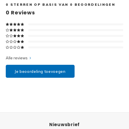
Disney
0
STERREN OP BASIS VAN
0
BEOORDELINGEN
0
Reviews
Minifi
Dots
Minifi
Duplo
DC Su
Exclusive
Marve
Alle reviews
Friends
The M
Je beoordeling toevoegen
Harry Potter
Super
Hidden Side
Super
Ideas
Super
Jurassic World
Nieuwsbrief
Super
Minecraft