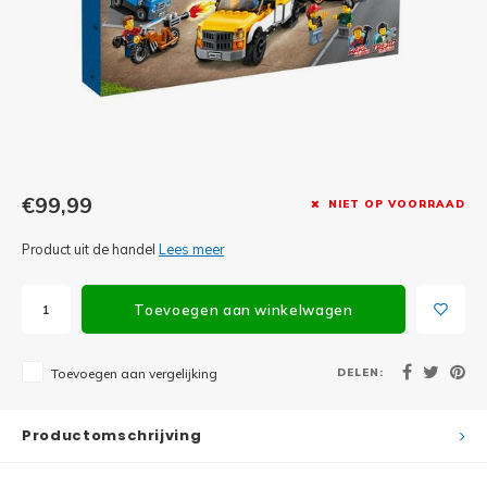
Minifi
Botanicals
Minifi
Gabby's Dollhouse
Minifi
Animal Crossing
Minifi
DREAMZzz
€99,99
NIET OP VOORRAAD
Minifi
Sonic the Hedgehog
Product uit de handel
Lees meer
Minifi
Avatar
Toevoegen aan winkelwagen
Minifi
ICONS™
DELEN:
Toevoegen aan vergelijking
Minifi
Creator 3 in 1
Minifi
Productomschrijving
Creator Expert
Minifi