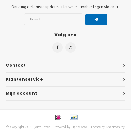
Ontvang de laatste updates, nieuws en aanbiedingen via email
Super
Minifiguren
Super
Minions
Volg ons
Disney
Ninjago
Disney
Overwatch
Contact
Minif
Speed Champions
Klantenservice
The L
Star Wars
Mijn account
Batma
Super Heroes
Batma
Super Mario
Dunge
© Copyright 2026 Jan's Steen - Powered by
Lightspeed
- Theme by
Shopmonkey
Technic