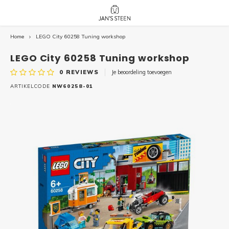
Home
LEGO City 60258 Tuning workshop
Hoofdmenu / nieuw!
Hoofdmenu 
Hoofdmenu 
botanicals 
botanicals 
Nieuw!
LEGO City 60258 Tuning workshop
avatar / i
avat
friends / h
0
REVIEWS
Je beoordeling toevoegen
Architecture
ARTIKELCODE
NW60258-01
Peppa
Harry
Pokemon
Harry
Editions
Loone
Batman
Vidiyo
City
Marve
Classic