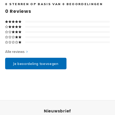
Disney
0
STERREN OP BASIS VAN
0
BEOORDELINGEN
0
Reviews
Minifi
Dots
Minifi
Duplo
DC Su
Exclusive
Marve
Alle reviews
Friends
The M
Je beoordeling toevoegen
Harry Potter
Super
Hidden Side
Super
Ideas
Super
Jurassic World
Nieuwsbrief
Super
Minecraft