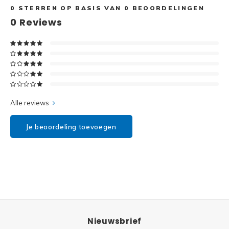
Disney
0
STERREN OP BASIS VAN
0
BEOORDELINGEN
0
Reviews
Minifi
Dots
Minifi
Duplo
DC Su
Exclusive
Marve
Alle reviews
Friends
The M
Je beoordeling toevoegen
Harry Potter
Super
Hidden Side
Super
Ideas
Super
Jurassic World
Nieuwsbrief
Super
Minecraft