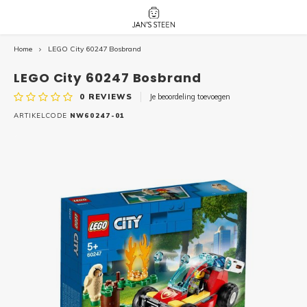
Home
LEGO City 60247 Bosbrand
Hoofdmenu / nieuw!
Hoofdmenu 
Hoofdmenu 
botanicals 
botanicals 
Nieuw!
LEGO City 60247 Bosbrand
avatar / i
avat
friends / h
0
REVIEWS
Je beoordeling toevoegen
Architecture
ARTIKELCODE
NW60247-01
Peppa
Harry
Pokemon
Harry
Editions
Loone
Batman
Vidiyo
City
Marve
Classic