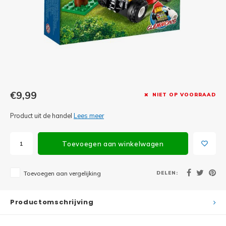
Minifi
Botanicals
Minifi
Gabby's Dollhouse
Minifi
Animal Crossing
Minifi
DREAMZzz
€9,99
NIET OP VOORRAAD
Minifi
Sonic the Hedgehog
Product uit de handel
Lees meer
Minifi
Avatar
Toevoegen aan winkelwagen
Minifi
ICONS™
DELEN:
Toevoegen aan vergelijking
Minifi
Creator 3 in 1
Minifi
Productomschrijving
Creator Expert
Minifi