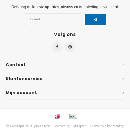
Ontvang de laatste updates, nieuws en aanbiedingen via email
Super
Minifiguren
Super
Minions
Volg ons
Disney
Ninjago
Disney
Overwatch
Contact
Minif
Speed Champions
Klantenservice
The L
Star Wars
Mijn account
Batma
Super Heroes
Batma
Super Mario
Dunge
© Copyright 2026 Jan's Steen - Powered by
Lightspeed
- Theme by
Shopmonkey
Technic