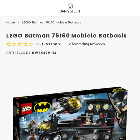
Home
LEGO Batman 76160 Mobiele Batbasis
Hoofdmenu / nieuw!
Hoofdmenu 
Hoofdmenu 
botanicals 
botanicals 
Nieuw!
LEGO Batman 76160 Mobiele Batbasis
avatar / i
avat
friends / h
0
REVIEWS
Je beoordeling toevoegen
Architecture
ARTIKELCODE
NW76160-01
Peppa
Harry
Pokemon
Harry
Editions
Loone
Batman
Vidiyo
City
Marve
Classic