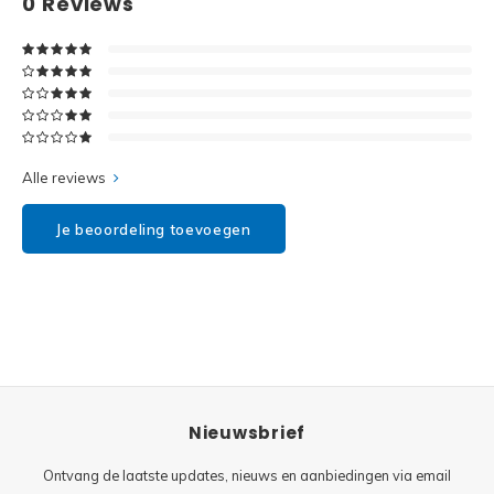
0
Reviews
Disney
Minifi
Dots
Minifi
Duplo
DC Su
Exclusive
Alle reviews
Marve
Friends
Je beoordeling toevoegen
The M
Harry Potter
Super
Hidden Side
Super
Ideas
Nieuwsbrief
Super
Jurassic World
Ontvang de laatste updates, nieuws en aanbiedingen via email
Super
Minecraft