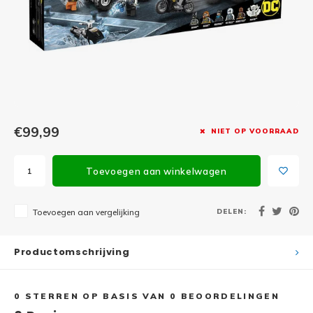
Minifi
Botanicals
Minifi
Gabby's Dollhouse
Minifi
Animal Crossing
Minifi
DREAMZzz
€99,99
NIET OP VOORRAAD
Minifi
Sonic the Hedgehog
Toevoegen aan winkelwagen
Minifi
Avatar
Minifi
DELEN:
Toevoegen aan vergelijking
ICONS™
Minifi
Creator 3 in 1
Productomschrijving
Minifi
Creator Expert
0
STERREN OP BASIS VAN
0
BEOORDELINGEN
Minifi