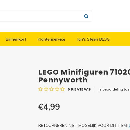
Binnenkort
Klantenservice
Jan's Steen BLOG
LEGO Minifiguren 7102
Pennyworth
0
REVIEWS
Je beoordeling to
€4,99
RETOURNEREN NIET MOGELIJK VOOR DIT ITEM!