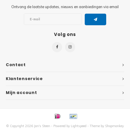
Ontvang de laatste updates, nieuws en aanbiedingen via email
Super
Minifiguren
Super
Minions
Volg ons
Disney
Ninjago
Disney
Overwatch
Contact
Minif
Speed Champions
Klantenservice
The L
Star Wars
Mijn account
Batma
Super Heroes
Batma
Super Mario
Dunge
© Copyright 2026 Jan's Steen - Powered by
Lightspeed
- Theme by
Shopmonkey
Technic