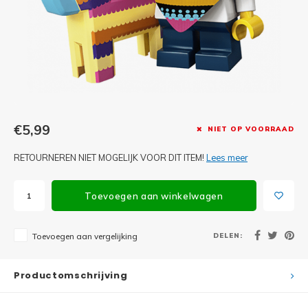
Minifi
Botanicals
Minifi
Gabby's Dollhouse
Minifi
Animal Crossing
Minifi
DREAMZzz
€5,99
NIET OP VOORRAAD
Minifi
Sonic the Hedgehog
RETOURNEREN NIET MOGELIJK VOOR DIT ITEM!
Lees meer
Minifi
Avatar
Toevoegen aan winkelwagen
Minifi
ICONS™
DELEN:
Toevoegen aan vergelijking
Minifi
Creator 3 in 1
Minifi
Productomschrijving
Creator Expert
Minifi