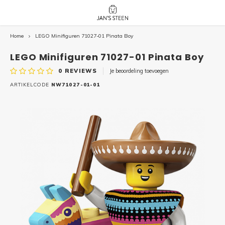
Home
LEGO Minifiguren 71027-01 Pinata Boy
Hoofdmenu / nieuw!
Hoofdmenu 
Hoofdmenu 
botanicals 
botanicals 
Nieuw!
LEGO Minifiguren 71027-01 Pinata Boy
avatar / i
avat
friends / h
0
REVIEWS
Je beoordeling toevoegen
Architecture
ARTIKELCODE
NW71027-01-01
Peppa
Harry
Pokemon
Harry
Editions
Loone
Batman
Vidiyo
City
Marve
Classic