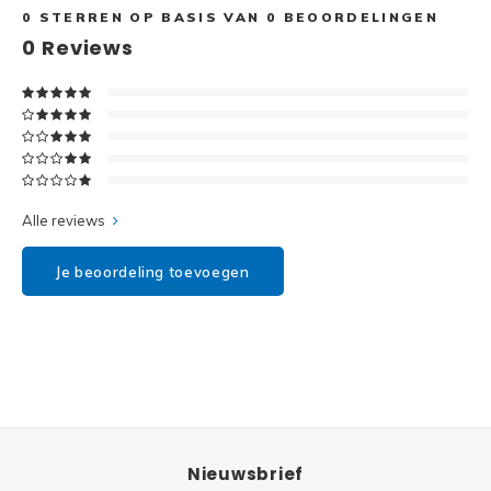
Disney
0
STERREN OP BASIS VAN
0
BEOORDELINGEN
0
Reviews
Minifi
Dots
Minifi
Duplo
DC Su
Exclusive
Marve
Alle reviews
Friends
The M
Je beoordeling toevoegen
Harry Potter
Super
Hidden Side
Super
Ideas
Super
Jurassic World
Nieuwsbrief
Super
Minecraft