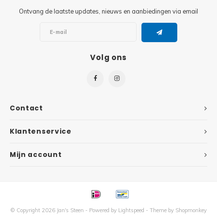
Ontvang de laatste updates, nieuws en aanbiedingen via email
Super
Minifiguren
Super
Minions
Volg ons
Disney
Ninjago
Disney
Overwatch
Contact
Minif
Speed Champions
Klantenservice
The L
Star Wars
Mijn account
Batma
Super Heroes
Batma
Super Mario
Dunge
© Copyright 2026 Jan's Steen - Powered by
Lightspeed
- Theme by
Shopmonkey
Technic