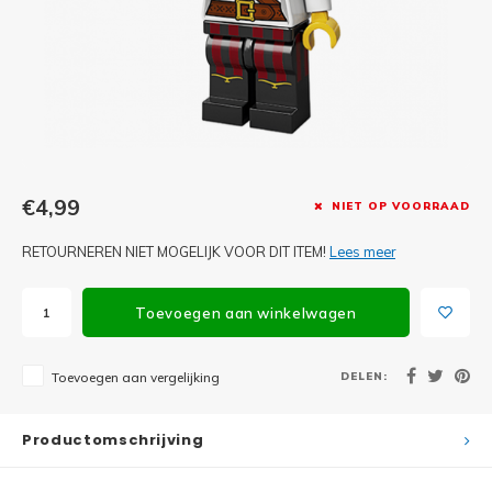
Minifi
Botanicals
Minifi
Gabby's Dollhouse
Minifi
Animal Crossing
Minifi
DREAMZzz
€4,99
NIET OP VOORRAAD
Minifi
Sonic the Hedgehog
RETOURNEREN NIET MOGELIJK VOOR DIT ITEM!
Lees meer
Minifi
Avatar
Toevoegen aan winkelwagen
Minifi
ICONS™
DELEN:
Toevoegen aan vergelijking
Minifi
Creator 3 in 1
Minifi
Productomschrijving
Creator Expert
Minifi