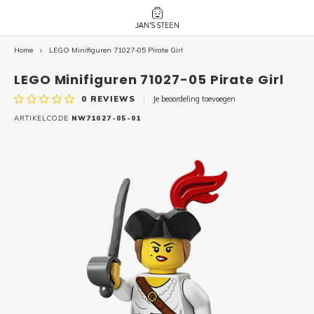
Home
LEGO Minifiguren 71027-05 Pirate Girl
Hoofdmenu / nieuw!
Hoofdmenu 
Hoofdmenu 
botanicals 
botanicals 
Nieuw!
LEGO Minifiguren 71027-05 Pirate Girl
avatar / i
avat
friends / h
0
REVIEWS
Je beoordeling toevoegen
Architecture
ARTIKELCODE
NW71027-05-01
Peppa
Harry
Pokemon
Harry
Editions
Loone
Batman
Vidiyo
City
Marve
Classic