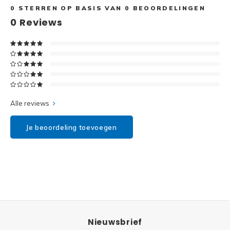
Disney
0
STERREN OP BASIS VAN
0
BEOORDELINGEN
0
Reviews
Minifi
Dots
Minifi
Duplo
DC Su
Exclusive
Marve
Alle reviews
Friends
The M
Je beoordeling toevoegen
Harry Potter
Super
Hidden Side
Super
Ideas
Super
Jurassic World
Nieuwsbrief
Super
Minecraft