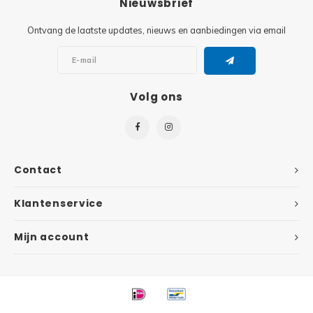
Nieuwsbrief
Super
Ontvang de laatste updates, nieuws en aanbiedingen via email
Minifiguren
Super
Minions
Volg ons
Disney
Ninjago
Disney
Overwatch
Minif
Contact
Speed Champions
The L
Klantenservice
Star Wars
Batma
Mijn account
Super Heroes
Batma
Super Mario
Dunge
Technic