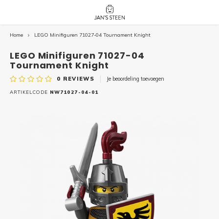
Home
LEGO Minifiguren 71027-04 Tournament Knight
Hoofdmenu / nieuw!
Hoofdmenu 
Hoofdmenu 
botanicals 
botanicals 
Nieuw!
LEGO Minifiguren 71027-04
avatar / i
avat
friends / h
Tournament Knight
0
REVIEWS
Je beoordeling toevoegen
Architecture
ARTIKELCODE
NW71027-04-01
Peppa
Harry
Pokemon
Harry
Editions
Loone
Batman
Vidiyo
City
Marve
Classic