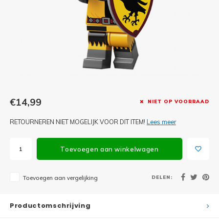
Minifi
Botanicals
Minifi
Gabby's Dollhouse
Minifi
Animal Crossing
Minifi
DREAMZzz
Minifi
€14,99
NIET OP VOORRAAD
Sonic the Hedgehog
RETOURNEREN NIET MOGELIJK VOOR DIT ITEM!
Lees meer
Minifi
Avatar
Minifi
Toevoegen aan winkelwagen
ICONS™
Minifi
Creator 3 in 1
DELEN:
Toevoegen aan vergelijking
Minifi
Creator Expert
Productomschrijving
Minifi