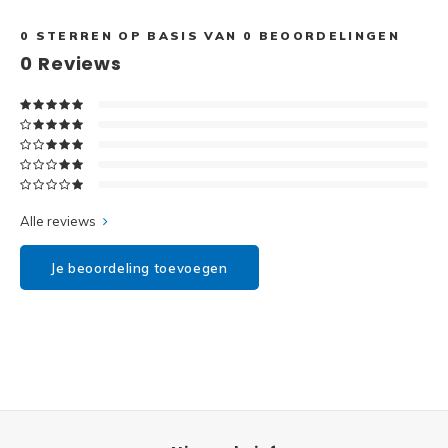
Disney
0
STERREN OP BASIS VAN
0
BEOORDELINGEN
Minifi
Dots
0
Reviews
Minifi
Duplo
DC Su
Exclusive
Marve
Friends
Alle reviews
The M
Harry Potter
Je beoordeling toevoegen
Super
Hidden Side
Super
Ideas
Super
Jurassic World
Super
Minecraft