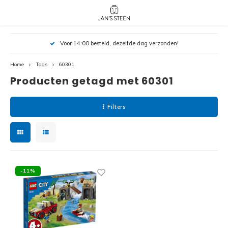
Hoofdmenu / nieuw!
Hoofdmenu 
Hoofdmenu 
Voor 14:00 besteld, dezelfde dag verzonden!
botanicals 
botanicals 
Nieuw!
avatar / i
avat
friends / h
Home
Tags
60301
Producten getagd met 60301
Architecture
Peppa
Harry
Filters
Pokemon
Harry
Editions
Loone
Batman
-11%
Vidiyo
City
Marve
Classic