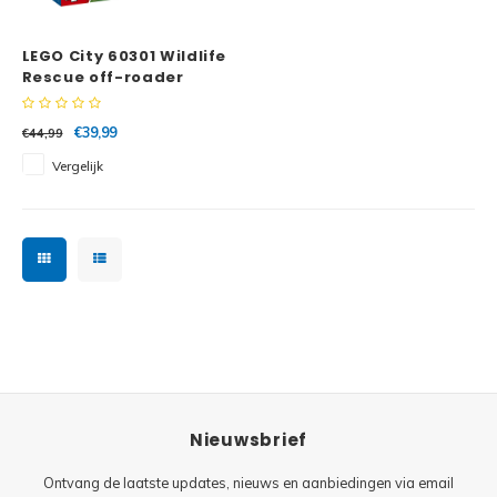
Minifi
Botanicals
LEGO City 60301 Wildlife
Minifi
Gabby's Dollhouse
Rescue off-roader
Minifi
Animal Crossing
€39,99
€44,99
Vergelijk
Minifi
DREAMZzz
Minifi
Sonic the Hedgehog
Minifi
Avatar
Minifi
ICONS™
Minifi
Creator 3 in 1
Nieuwsbrief
Minifi
Creator Expert
Ontvang de laatste updates, nieuws en aanbiedingen via email
Minifi