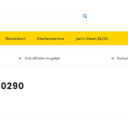
Binnenkort
Klantenservice
Jan's Steen BLOG
Ook afhalen mogelijk!
Exclus
60290