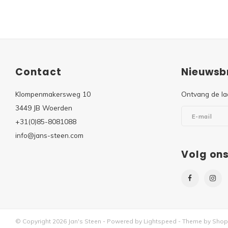
Contact
Nieuwsbr
Klompenmakersweg 10
Ontvang de la
3449 JB Woerden
+31(0)85-8081088
info@jans-steen.com
Volg on
© Copyright 2026 Jan's Steen - Powered by
Lightspeed
- Theme by
Shop