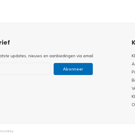
ief
atste updates, nieuws en aanbiedingen via email
K
A
Abonneer
P
B
V
s
K
O
monkey