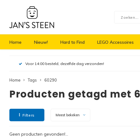
Home
Nieuw!
Hard to Find
LEGO Accessoires
Voor 14:00 besteld, dezelfde dag verzonden!
Home
Tags
60290
Producten getagd met 
Filters
Meest bekeken
Geen producten gevonden!...