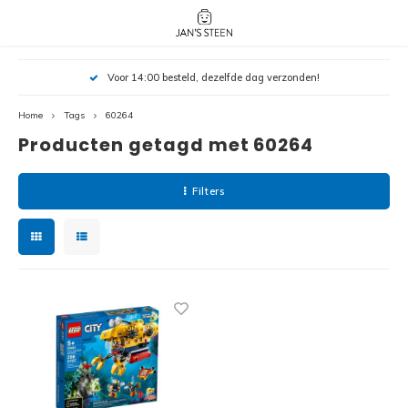
Hoofdmenu / nieuw!
Hoofdmenu 
Hoofdmenu 
Voor 14:00 besteld, dezelfde dag verzonden!
botanicals 
botanicals 
Nieuw!
avatar / i
avat
friends / h
Home
Tags
60264
Producten getagd met 60264
Architecture
Peppa
Harry
Filters
Pokemon
Harry
Editions
Loone
Batman
Vidiyo
City
Marve
Classic