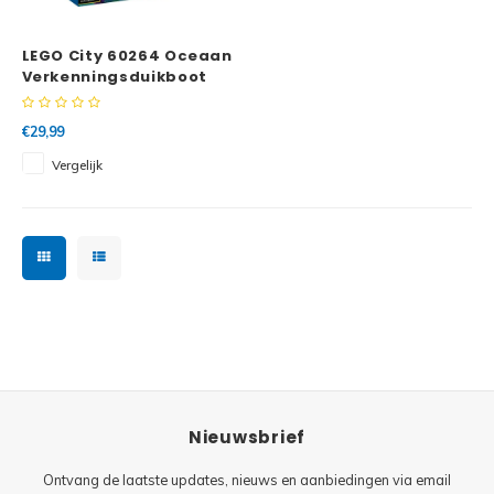
Minifi
Botanicals
LEGO City 60264 Oceaan
Minifi
Gabby's Dollhouse
Verkenningsduikboot
Minifi
Animal Crossing
€29,99
Vergelijk
Minifi
DREAMZzz
Minifi
Sonic the Hedgehog
Minifi
Avatar
Minifi
ICONS™
Minifi
Creator 3 in 1
Nieuwsbrief
Minifi
Creator Expert
Ontvang de laatste updates, nieuws en aanbiedingen via email
Minifi