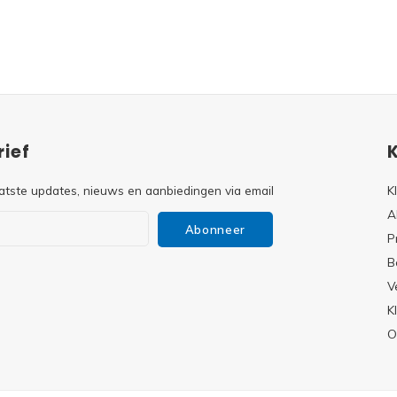
ief
atste updates, nieuws en aanbiedingen via email
K
A
Abonneer
P
B
V
s
K
O