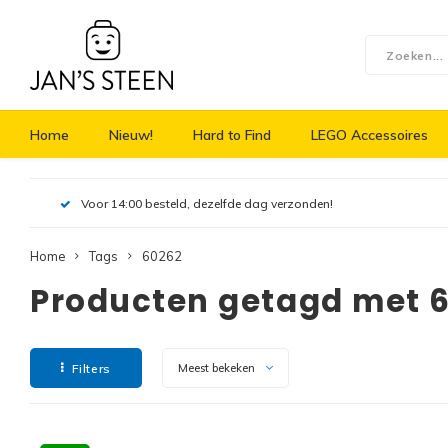
Home
Nieuw!
Hard to Find
LEGO Accessoires
Voor 14:00 besteld, dezelfde dag verzonden!
Home
Tags
60262
Producten getagd met 
Filters
Meest bekeken