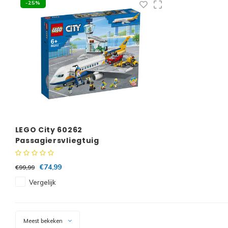
-25%
LEGO City 60262
Passagiersvliegtuig
€74,99
€99,99
Vergelijk
Meest bekeken