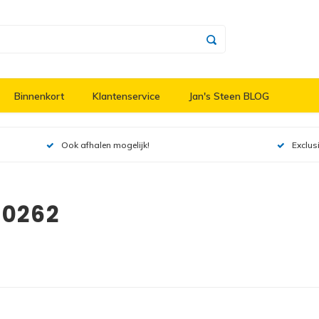
Binnenkort
Klantenservice
Jan's Steen BLOG
Ook afhalen mogelijk!
Exclus
60262