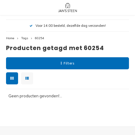
Hoofdmenu / nieuw!
Hoofdmenu 
Hoofdmenu 
Voor 14:00 besteld, dezelfde dag verzonden!
botanicals 
botanicals 
Nieuw!
avatar / i
avat
friends / h
Home
Tags
60254
Producten getagd met 60254
Architecture
Peppa
Harry
Filters
Pokemon
Harry
Editions
Loone
Batman
Geen producten gevonden!...
Vidiyo
City
Marve
Classic