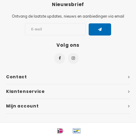
Minifi
Nieuwsbrief
Botanicals
Ontvang de laatste updates, nieuws en aanbiedingen via email
Minifi
Gabby's Dollhouse
Minifi
Animal Crossing
Volg ons
Minifi
DREAMZzz
Minifi
Sonic the Hedgehog
Contact
Minifi
Avatar
Klantenservice
Minifi
ICONS™
Mijn account
Minifi
Creator 3 in 1
Minifi
Creator Expert
Minifi