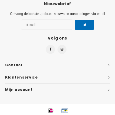
Minifi
Nieuwsbrief
Botanicals
Ontvang de laatste updates, nieuws en aanbiedingen via email
Minifi
Gabby's Dollhouse
Minifi
Animal Crossing
Volg ons
Minifi
DREAMZzz
Minifi
Sonic the Hedgehog
Contact
Minifi
Avatar
Klantenservice
Minifi
ICONS™
Mijn account
Minifi
Creator 3 in 1
Minifi
Creator Expert
Minifi