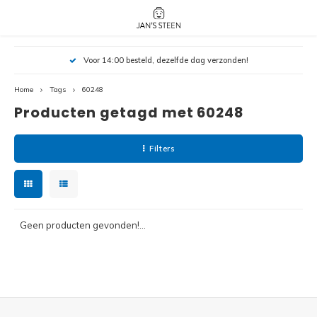
Hoofdmenu / nieuw!
Hoofdmenu 
Hoofdmenu 
Voor 14:00 besteld, dezelfde dag verzonden!
botanicals 
botanicals 
Nieuw!
avatar / i
avat
friends / h
Home
Tags
60248
Producten getagd met 60248
Architecture
Peppa
Harry
Filters
Pokemon
Harry
Editions
Loone
Batman
Geen producten gevonden!...
Vidiyo
City
Marve
Classic