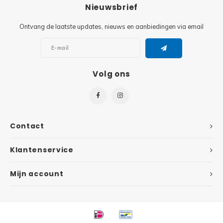
Minifi
Nieuwsbrief
Botanicals
Ontvang de laatste updates, nieuws en aanbiedingen via email
Minifi
Gabby's Dollhouse
Minifi
Animal Crossing
Volg ons
Minifi
DREAMZzz
Minifi
Sonic the Hedgehog
Contact
Minifi
Avatar
Klantenservice
Minifi
ICONS™
Mijn account
Minifi
Creator 3 in 1
Minifi
Creator Expert
Minifi