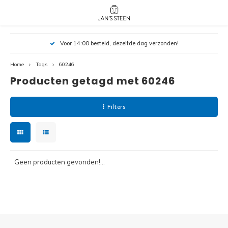
Hoofdmenu / nieuw!
Hoofdmenu 
Hoofdmenu 
Voor 14:00 besteld, dezelfde dag verzonden!
botanicals 
botanicals 
Nieuw!
avatar / i
avat
friends / h
Home
Tags
60246
Producten getagd met 60246
Architecture
Peppa
Harry
Filters
Pokemon
Harry
Editions
Loone
Batman
Geen producten gevonden!...
Vidiyo
City
Marve
Classic