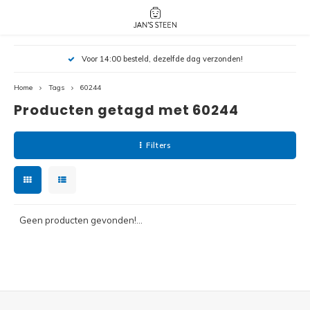
Hoofdmenu / nieuw!
Hoofdmenu 
Hoofdmenu 
Voor 14:00 besteld, dezelfde dag verzonden!
botanicals 
botanicals 
Nieuw!
avatar / i
avat
friends / h
Home
Tags
60244
Producten getagd met 60244
Architecture
Peppa
Harry
Filters
Pokemon
Harry
Editions
Loone
Batman
Geen producten gevonden!...
Vidiyo
City
Marve
Classic