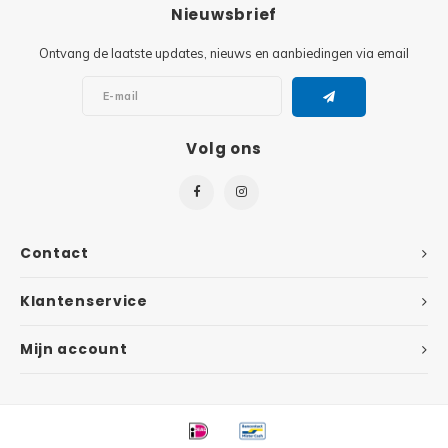
Minifi
Nieuwsbrief
Botanicals
Ontvang de laatste updates, nieuws en aanbiedingen via email
Minifi
Gabby's Dollhouse
Minifi
Animal Crossing
Volg ons
Minifi
DREAMZzz
Minifi
Sonic the Hedgehog
Contact
Minifi
Avatar
Klantenservice
Minifi
ICONS™
Mijn account
Minifi
Creator 3 in 1
Minifi
Creator Expert
Minifi