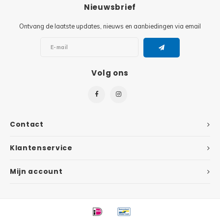
Minifi
Nieuwsbrief
Botanicals
Ontvang de laatste updates, nieuws en aanbiedingen via email
Minifi
Gabby's Dollhouse
Minifi
Animal Crossing
Volg ons
Minifi
DREAMZzz
Minifi
Sonic the Hedgehog
Contact
Minifi
Avatar
Klantenservice
Minifi
ICONS™
Mijn account
Minifi
Creator 3 in 1
Minifi
Creator Expert
Minifi