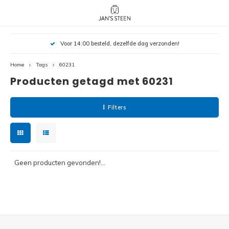
Hoofdmenu / nieuw!
Hoofdmenu 
Hoofdmenu 
Voor 14:00 besteld, dezelfde dag verzonden!
botanicals 
botanicals 
Nieuw!
avatar / i
avat
friends / h
Home
Tags
60231
Producten getagd met 60231
Architecture
Peppa
Harry
Filters
Pokemon
Harry
Editions
Loone
Batman
Geen producten gevonden!...
Vidiyo
City
Marve
Classic