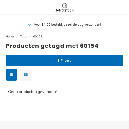
Hoofdmenu / nieuw!
Hoofdmenu 
Hoofdmenu 
Voor 14:00 besteld, dezelfde dag verzonden!
botanicals 
botanicals 
Nieuw!
avatar / i
avat
friends / h
Home
Tags
60154
Producten getagd met 60154
Architecture
Peppa
Harry
Filters
Pokemon
Harry
Editions
Loone
Batman
Geen producten gevonden!...
Vidiyo
City
Marve
Classic