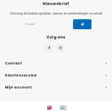
Minifi
Nieuwsbrief
Botanicals
Ontvang de laatste updates, nieuws en aanbiedingen via email
Minifi
Gabby's Dollhouse
Minifi
Animal Crossing
Volg ons
Minifi
DREAMZzz
Minifi
Sonic the Hedgehog
Contact
Minifi
Avatar
Klantenservice
Minifi
ICONS™
Mijn account
Minifi
Creator 3 in 1
Minifi
Creator Expert
Minifi