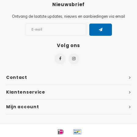
Minifi
Nieuwsbrief
Botanicals
Ontvang de laatste updates, nieuws en aanbiedingen via email
Minifi
Gabby's Dollhouse
Minifi
Animal Crossing
Volg ons
Minifi
DREAMZzz
Minifi
Sonic the Hedgehog
Contact
Minifi
Avatar
Klantenservice
Minifi
ICONS™
Mijn account
Minifi
Creator 3 in 1
Minifi
Creator Expert
Minifi