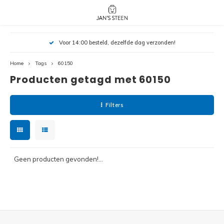
Hoofdmenu / nieuw!
Hoofdmenu 
Hoofdmenu 
Voor 14:00 besteld, dezelfde dag verzonden!
botanicals 
botanicals 
Nieuw!
avatar / i
avat
friends / h
Home
Tags
60150
Producten getagd met 60150
Architecture
Peppa
Harry
Filters
Pokemon
Harry
Editions
Loone
Batman
Geen producten gevonden!...
Vidiyo
City
Marve
Classic