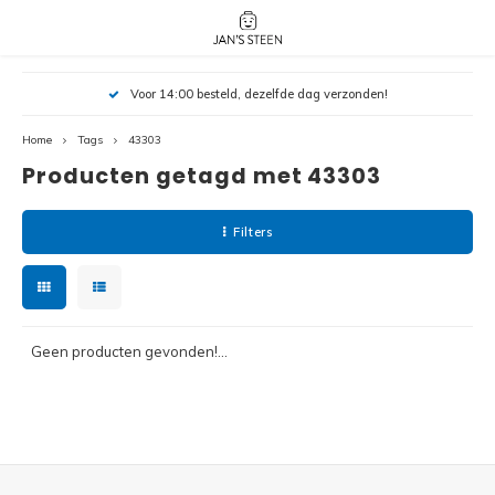
Hoofdmenu / nieuw!
Hoofdmenu 
Hoofdmenu 
Voor 14:00 besteld, dezelfde dag verzonden!
botanicals 
botanicals 
Nieuw!
avatar / i
avat
friends / h
Home
Tags
43303
Producten getagd met 43303
Architecture
Peppa
Harry
Filters
Pokemon
Harry
Editions
Loone
Batman
Geen producten gevonden!...
Vidiyo
City
Marve
Classic