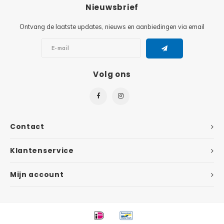
Minifi
Nieuwsbrief
Botanicals
Ontvang de laatste updates, nieuws en aanbiedingen via email
Minifi
Gabby's Dollhouse
Minifi
Animal Crossing
Volg ons
Minifi
DREAMZzz
Minifi
Sonic the Hedgehog
Contact
Minifi
Avatar
Klantenservice
Minifi
ICONS™
Mijn account
Minifi
Creator 3 in 1
Minifi
Creator Expert
Minifi