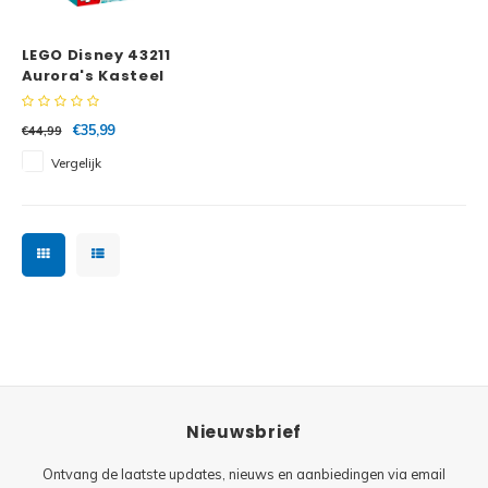
Minifi
Botanicals
LEGO Disney 43211
Minifi
Gabby's Dollhouse
Aurora's Kasteel
Minifi
Animal Crossing
€35,99
€44,99
Vergelijk
Minifi
DREAMZzz
Minifi
Sonic the Hedgehog
Minifi
Avatar
Minifi
ICONS™
Minifi
Creator 3 in 1
Nieuwsbrief
Minifi
Creator Expert
Ontvang de laatste updates, nieuws en aanbiedingen via email
Minifi