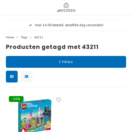
Hoofdmenu / nieuw!
Hoofdmenu 
Hoofdmenu 
Voor 14:00 besteld, dezelfde dag verzonden!
botanicals 
botanicals 
Nieuw!
avatar / i
avat
friends / h
Home
Tags
43211
Producten getagd met 43211
Architecture
Peppa
Harry
Filters
Pokemon
Harry
Editions
Loone
Batman
-20%
Vidiyo
City
Marve
Classic