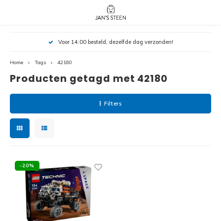
Hoofdmenu / nieuw!
Hoofdmenu 
Hoofdmenu 
Voor 14:00 besteld, dezelfde dag verzonden!
botanicals 
botanicals 
Nieuw!
avatar / i
avat
friends / h
Home
Tags
42180
Producten getagd met 42180
Architecture
Peppa
Harry
Filters
Pokemon
Harry
Editions
Loone
Batman
-20%
Vidiyo
City
Marve
Classic