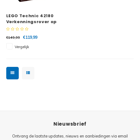
Minifi
Botanicals
LEGO Technic 42180
Minifi
Gabby's Dollhouse
Verkenningsrover op
Mars
Minifi
Animal Crossing
€119,99
€149,99
Vergelijk
Minifi
DREAMZzz
Minifi
Sonic the Hedgehog
Minifi
Avatar
Minifi
ICONS™
Minifi
Creator 3 in 1
Nieuwsbrief
Minifi
Creator Expert
Ontvang de laatste updates, nieuws en aanbiedingen via email
Minifi