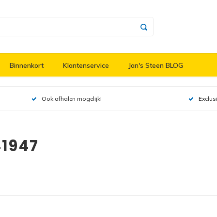
Binnenkort
Klantenservice
Jan's Steen BLOG
Ook afhalen mogelijk!
Exclus
41947