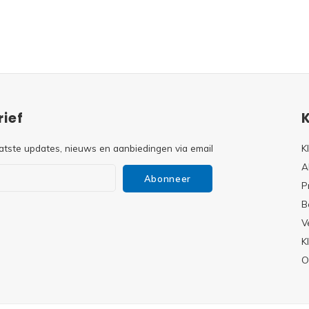
ief
atste updates, nieuws en aanbiedingen via email
K
A
Abonneer
P
B
V
s
K
O