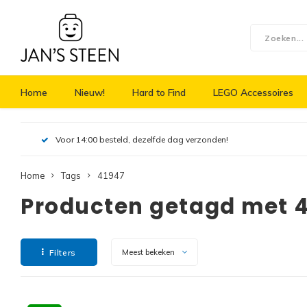
Home
Nieuw!
Hard to Find
LEGO Accessoires
Voor 14:00 besteld, dezelfde dag verzonden!
Home
Tags
41947
Producten getagd met 
Filters
Meest bekeken