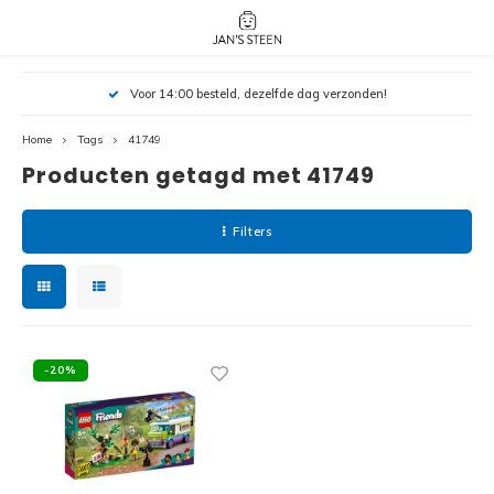
Hoofdmenu / nieuw!
Hoofdmenu 
Hoofdmenu 
Voor 14:00 besteld, dezelfde dag verzonden!
botanicals 
botanicals 
Nieuw!
avatar / i
avat
friends / h
Home
Tags
41749
Producten getagd met 41749
Architecture
Peppa
Harry
Filters
Pokemon
Harry
Editions
Loone
Batman
-20%
Vidiyo
City
Marve
Classic