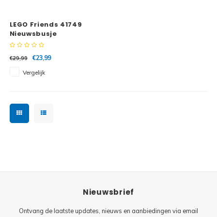
Minifi
Botanicals
LEGO Friends 41749
Minifi
Gabby's Dollhouse
Nieuwsbusje
Minifi
Animal Crossing
€23,99
€29,99
Vergelijk
Minifi
DREAMZzz
Minifi
Sonic the Hedgehog
Minifi
Avatar
Minifi
ICONS™
Minifi
Creator 3 in 1
Nieuwsbrief
Minifi
Creator Expert
Ontvang de laatste updates, nieuws en aanbiedingen via email
Minifi