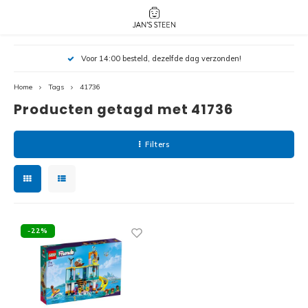
Hoofdmenu / nieuw!
Hoofdmenu 
Hoofdmenu 
Voor 14:00 besteld, dezelfde dag verzonden!
botanicals 
botanicals 
Nieuw!
avatar / i
avat
friends / h
Home
Tags
41736
Producten getagd met 41736
Architecture
Peppa
Harry
Filters
Pokemon
Harry
Editions
Loone
Batman
-22%
Vidiyo
City
Marve
Classic