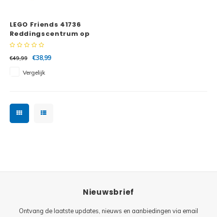
Minifi
Botanicals
LEGO Friends 41736
Minifi
Gabby's Dollhouse
Reddingscentrum op
zee
Minifi
Animal Crossing
€38,99
€49,99
Vergelijk
Minifi
DREAMZzz
Minifi
Sonic the Hedgehog
Minifi
Avatar
Minifi
ICONS™
Minifi
Creator 3 in 1
Nieuwsbrief
Minifi
Creator Expert
Ontvang de laatste updates, nieuws en aanbiedingen via email
Minifi