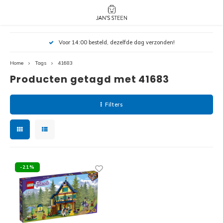
Hoofdmenu / nieuw!
Hoofdmenu 
Hoofdmenu 
Voor 14:00 besteld, dezelfde dag verzonden!
botanicals 
botanicals 
Nieuw!
avatar / i
avat
friends / h
Home
Tags
41683
Producten getagd met 41683
Architecture
Peppa
Harry
Filters
Pokemon
Harry
Editions
Loone
Batman
-21%
Vidiyo
City
Marve
Classic