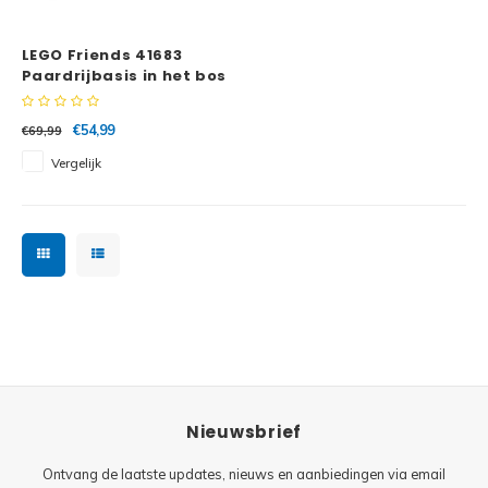
Minifi
Botanicals
LEGO Friends 41683
Minifi
Gabby's Dollhouse
Paardrijbasis in het bos
Minifi
Animal Crossing
€54,99
€69,99
Vergelijk
Minifi
DREAMZzz
Minifi
Sonic the Hedgehog
Minifi
Avatar
Minifi
ICONS™
Minifi
Creator 3 in 1
Nieuwsbrief
Minifi
Creator Expert
Ontvang de laatste updates, nieuws en aanbiedingen via email
Minifi