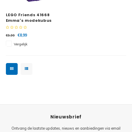
Minifi
Botanicals
LEGO Friends 41668
Minifi
Gabby's Dollhouse
Emma's modekubus
Minifi
Animal Crossing
€8,99
€9,99
Vergelijk
Minifi
DREAMZzz
Minifi
Sonic the Hedgehog
Minifi
Avatar
Minifi
ICONS™
Minifi
Creator 3 in 1
Nieuwsbrief
Minifi
Creator Expert
Ontvang de laatste updates, nieuws en aanbiedingen via email
Minifi