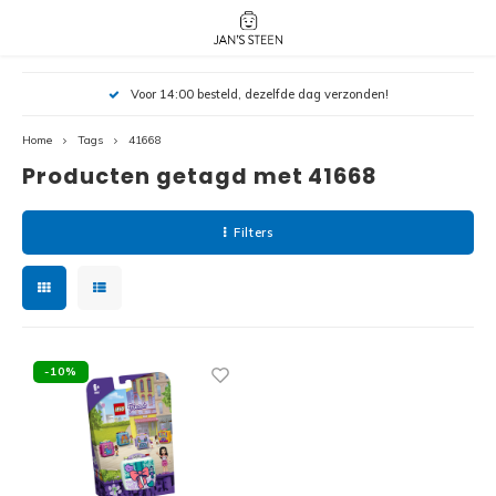
Hoofdmenu / nieuw!
Hoofdmenu 
Hoofdmenu 
Voor 14:00 besteld, dezelfde dag verzonden!
botanicals 
botanicals 
Nieuw!
avatar / i
avat
friends / h
Home
Tags
41668
Producten getagd met 41668
Architecture
Peppa
Harry
Filters
Pokemon
Harry
Editions
Loone
Batman
-10%
Vidiyo
City
Marve
Classic