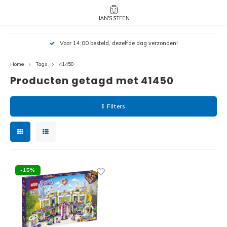
Hoofdmenu / nieuw!
Hoofdmenu 
Hoofdmenu 
Voor 14:00 besteld, dezelfde dag verzonden!
botanicals 
botanicals 
Nieuw!
avatar / i
avat
friends / h
Home
Tags
41450
Producten getagd met 41450
Architecture
Peppa
Harry
Filters
Pokemon
Harry
Editions
Loone
Batman
-15%
Vidiyo
City
Marve
Classic