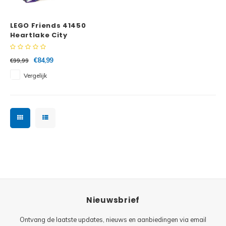
Minifi
Botanicals
LEGO Friends 41450
Minifi
Gabby's Dollhouse
Heartlake City
winkelcentrum
Minifi
Animal Crossing
€84,99
€99,99
Vergelijk
Minifi
DREAMZzz
Minifi
Sonic the Hedgehog
Minifi
Avatar
Minifi
ICONS™
Minifi
Creator 3 in 1
Nieuwsbrief
Minifi
Creator Expert
Ontvang de laatste updates, nieuws en aanbiedingen via email
Minifi