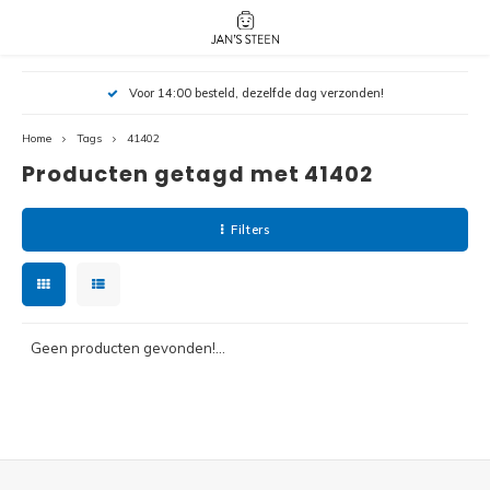
Hoofdmenu / nieuw!
Hoofdmenu 
Hoofdmenu 
Voor 14:00 besteld, dezelfde dag verzonden!
botanicals 
botanicals 
Nieuw!
avatar / i
avat
friends / h
Home
Tags
41402
Producten getagd met 41402
Architecture
Peppa
Harry
Filters
Pokemon
Harry
Editions
Loone
Batman
Geen producten gevonden!...
Vidiyo
City
Marve
Classic