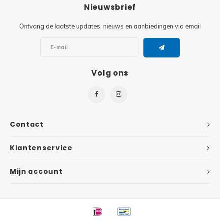
Minifi
Nieuwsbrief
Botanicals
Ontvang de laatste updates, nieuws en aanbiedingen via email
Minifi
Gabby's Dollhouse
Minifi
Animal Crossing
Volg ons
Minifi
DREAMZzz
Minifi
Sonic the Hedgehog
Contact
Minifi
Avatar
Klantenservice
Minifi
ICONS™
Mijn account
Minifi
Creator 3 in 1
Minifi
Creator Expert
Minifi