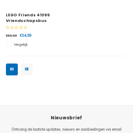
Minifi
Botanicals
LEGO Friends 41395
Minifi
Gabby's Dollhouse
Vriendschapsbus
Minifi
Animal Crossing
€54,99
€69,99
Vergelijk
Minifi
DREAMZzz
Minifi
Sonic the Hedgehog
Minifi
Avatar
Minifi
ICONS™
Minifi
Creator 3 in 1
Nieuwsbrief
Minifi
Creator Expert
Ontvang de laatste updates, nieuws en aanbiedingen via email
Minifi