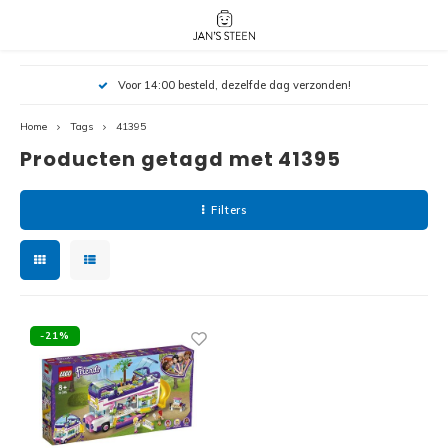
Hoofdmenu / nieuw!
Hoofdmenu 
Hoofdmenu 
Voor 14:00 besteld, dezelfde dag verzonden!
botanicals 
botanicals 
Nieuw!
avatar / i
avat
friends / h
Home
Tags
41395
Producten getagd met 41395
Architecture
Peppa
Harry
Filters
Pokemon
Harry
Editions
Loone
Batman
-21%
Vidiyo
City
Marve
Classic