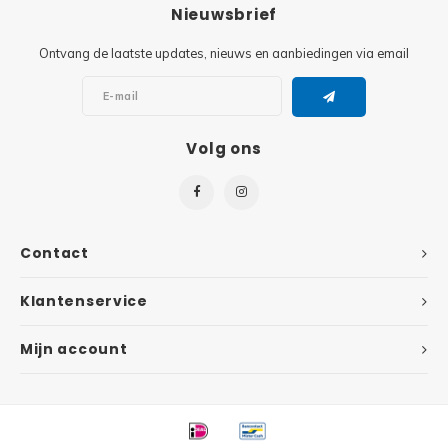
Minifi
Nieuwsbrief
Botanicals
Ontvang de laatste updates, nieuws en aanbiedingen via email
Minifi
Gabby's Dollhouse
Minifi
Animal Crossing
Volg ons
Minifi
DREAMZzz
Minifi
Sonic the Hedgehog
Contact
Minifi
Avatar
Klantenservice
Minifi
ICONS™
Mijn account
Minifi
Creator 3 in 1
Minifi
Creator Expert
Minifi