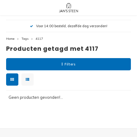
Hoofdmenu / nieuw!
Hoofdmenu 
Hoofdmenu 
Voor 14:00 besteld, dezelfde dag verzonden!
botanicals 
botanicals 
Nieuw!
avatar / i
avat
friends / h
Home
Tags
4117
Producten getagd met 4117
Architecture
Peppa
Harry
Filters
Pokemon
Harry
Editions
Loone
Batman
Geen producten gevonden!...
Vidiyo
City
Marve
Classic