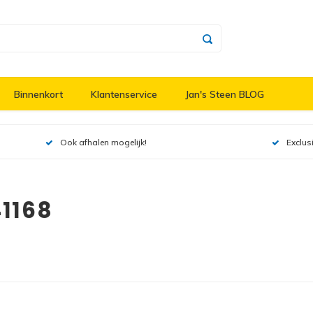
Binnenkort
Klantenservice
Jan's Steen BLOG
Ook afhalen mogelijk!
Exclus
1168