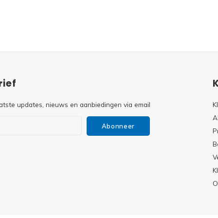
ief
atste updates, nieuws en aanbiedingen via email
K
A
Abonneer
P
B
V
s
K
O