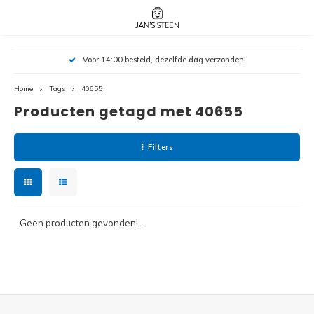
Hoofdmenu / nieuw!
Hoofdmenu 
Hoofdmenu 
Voor 14:00 besteld, dezelfde dag verzonden!
botanicals 
botanicals 
Nieuw!
avatar / i
avat
friends / h
Home
Tags
40655
Producten getagd met 40655
Architecture
Peppa
Harry
Filters
Pokemon
Harry
Editions
Loone
Batman
Geen producten gevonden!...
Vidiyo
City
Marve
Classic