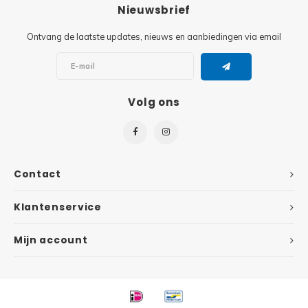
Minifi
Nieuwsbrief
Botanicals
Ontvang de laatste updates, nieuws en aanbiedingen via email
Minifi
Gabby's Dollhouse
Minifi
Animal Crossing
Volg ons
Minifi
DREAMZzz
Minifi
Sonic the Hedgehog
Contact
Minifi
Avatar
Klantenservice
Minifi
ICONS™
Mijn account
Minifi
Creator 3 in 1
Minifi
Creator Expert
Minifi