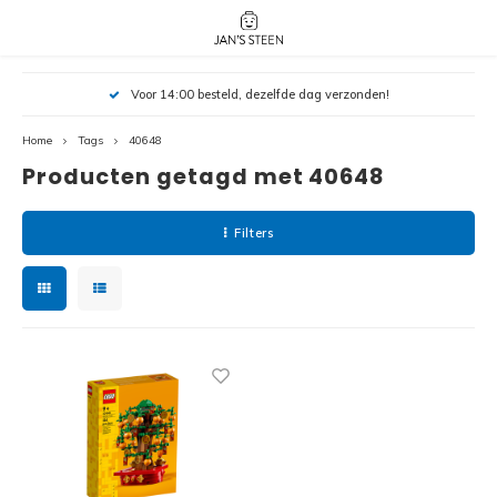
Hoofdmenu / nieuw!
Hoofdmenu 
Hoofdmenu 
Voor 14:00 besteld, dezelfde dag verzonden!
botanicals 
botanicals 
Nieuw!
avatar / i
avat
friends / h
Home
Tags
40648
Producten getagd met 40648
Architecture
Peppa
Harry
Filters
Pokemon
Harry
Editions
Loone
Batman
Vidiyo
City
Marve
Classic