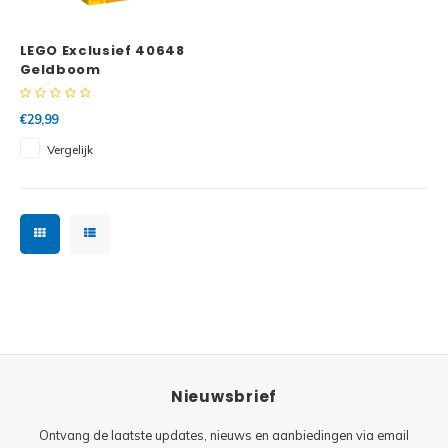
Minifi
Botanicals
LEGO Exclusief 40648
Minifi
Gabby's Dollhouse
Geldboom
Minifi
Animal Crossing
€29,99
Vergelijk
Minifi
DREAMZzz
Minifi
Sonic the Hedgehog
Minifi
Avatar
Minifi
ICONS™
Minifi
Creator 3 in 1
Nieuwsbrief
Minifi
Creator Expert
Ontvang de laatste updates, nieuws en aanbiedingen via email
Minifi