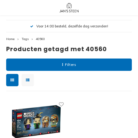
Hoofdmenu / nieuw!
Hoofdmenu 
Hoofdmenu 
Voor 14:00 besteld, dezelfde dag verzonden!
botanicals 
botanicals 
Nieuw!
avatar / i
avat
friends / h
Home
Tags
40560
Producten getagd met 40560
Architecture
Peppa
Harry
Filters
Pokemon
Harry
Editions
Loone
Batman
Vidiyo
City
Marve
Classic