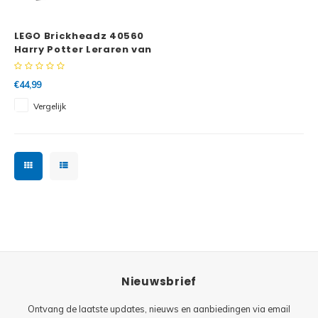
Minifi
Botanicals
LEGO Brickheadz 40560
Minifi
Gabby's Dollhouse
Harry Potter Leraren van
Zweinstein™
Minifi
Animal Crossing
€44,99
Vergelijk
Minifi
DREAMZzz
Minifi
Sonic the Hedgehog
Minifi
Avatar
Minifi
ICONS™
Minifi
Creator 3 in 1
Nieuwsbrief
Minifi
Creator Expert
Ontvang de laatste updates, nieuws en aanbiedingen via email
Minifi