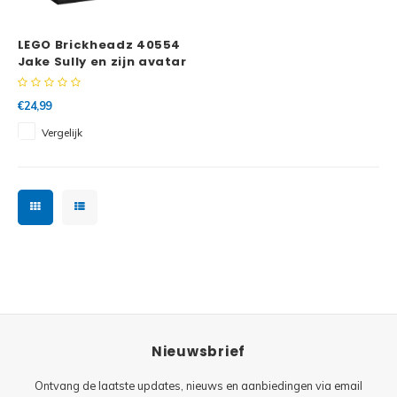
Minifi
Botanicals
LEGO Brickheadz 40554
Minifi
Gabby's Dollhouse
Jake Sully en zijn avatar
Minifi
Animal Crossing
€24,99
Vergelijk
Minifi
DREAMZzz
Minifi
Sonic the Hedgehog
Minifi
Avatar
Minifi
ICONS™
Minifi
Creator 3 in 1
Nieuwsbrief
Minifi
Creator Expert
Ontvang de laatste updates, nieuws en aanbiedingen via email
Minifi