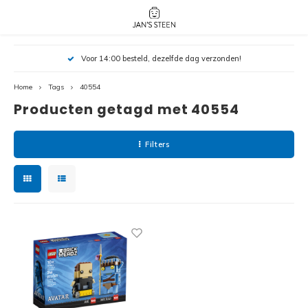
Hoofdmenu / nieuw!
Hoofdmenu 
Hoofdmenu 
Voor 14:00 besteld, dezelfde dag verzonden!
botanicals 
botanicals 
Nieuw!
avatar / i
avat
friends / h
Home
Tags
40554
Producten getagd met 40554
Architecture
Peppa
Harry
Filters
Pokemon
Harry
Editions
Loone
Batman
Vidiyo
City
Marve
Classic