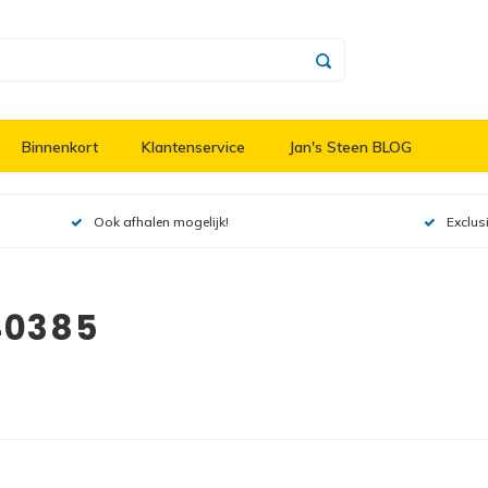
Binnenkort
Klantenservice
Jan's Steen BLOG
Ook afhalen mogelijk!
Exclus
40385