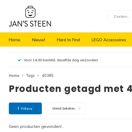
Home
Nieuw!
Hard to Find
LEGO Accessoires
Voor 14:00 besteld, dezelfde dag verzonden!
Home
Tags
40385
Producten getagd met 
Filters
Meest bekeken
Geen producten gevonden!...