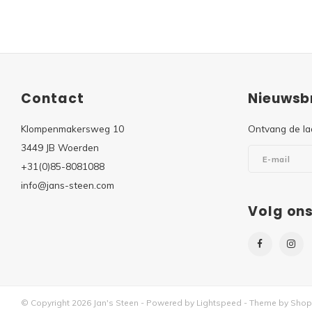
Contact
Nieuwsbr
Klompenmakersweg 10
Ontvang de la
3449 JB Woerden
+31(0)85-8081088
info@jans-steen.com
Volg on
© Copyright 2026 Jan's Steen - Powered by
Lightspeed
- Theme by
Shop