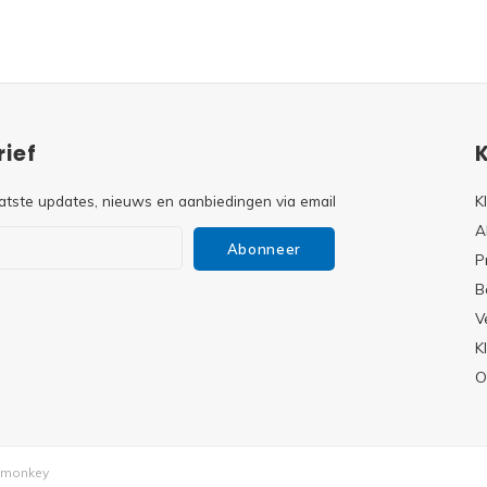
ief
atste updates, nieuws en aanbiedingen via email
K
A
Abonneer
P
B
V
s
K
O
monkey