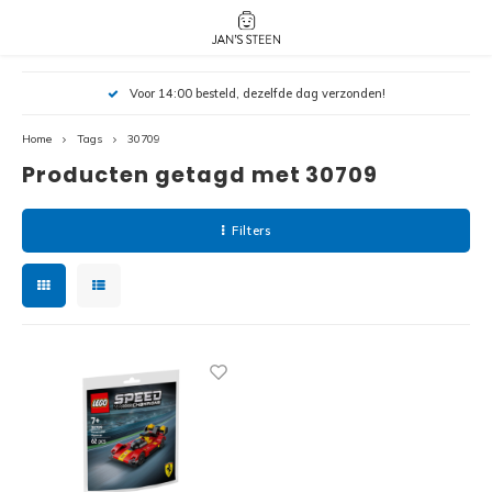
Hoofdmenu / nieuw!
Hoofdmenu 
Hoofdmenu 
Voor 14:00 besteld, dezelfde dag verzonden!
botanicals 
botanicals 
Nieuw!
avatar / i
avat
friends / h
Home
Tags
30709
Producten getagd met 30709
Architecture
Peppa
Harry
Filters
Pokemon
Harry
Editions
Loone
Batman
Vidiyo
City
Marve
Classic