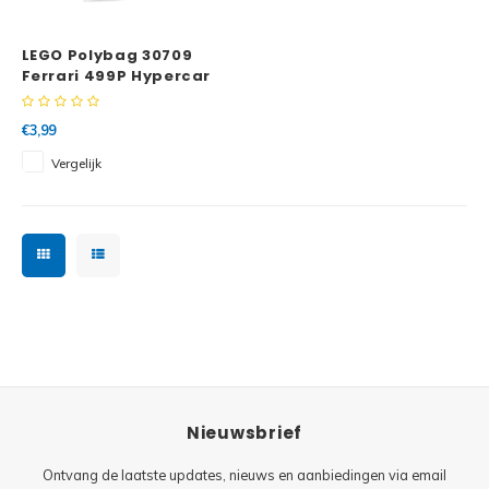
Minifi
Botanicals
LEGO Polybag 30709
Minifi
Gabby's Dollhouse
Ferrari 499P Hypercar
Minifi
Animal Crossing
€3,99
Vergelijk
Minifi
DREAMZzz
Minifi
Sonic the Hedgehog
Minifi
Avatar
Minifi
ICONS™
Minifi
Creator 3 in 1
Nieuwsbrief
Minifi
Creator Expert
Ontvang de laatste updates, nieuws en aanbiedingen via email
Minifi