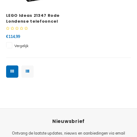
Minifi
Botanicals
LEGO Ideas 21347 Rode
Minifi
Gabby's Dollhouse
Londense telefooncel
Minifi
Animal Crossing
€114,99
Vergelijk
Minifi
DREAMZzz
Minifi
Sonic the Hedgehog
Minifi
Avatar
Minifi
ICONS™
Minifi
Creator 3 in 1
Nieuwsbrief
Minifi
Creator Expert
Ontvang de laatste updates, nieuws en aanbiedingen via email
Minifi