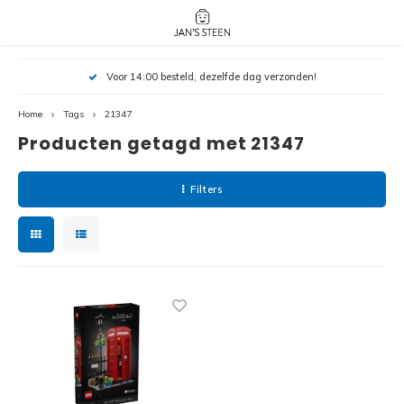
Hoofdmenu / nieuw!
Hoofdmenu 
Hoofdmenu 
Voor 14:00 besteld, dezelfde dag verzonden!
botanicals 
botanicals 
Nieuw!
avatar / i
avat
friends / h
Home
Tags
21347
Producten getagd met 21347
Architecture
Peppa
Harry
Filters
Pokemon
Harry
Editions
Loone
Batman
Vidiyo
City
Marve
Classic