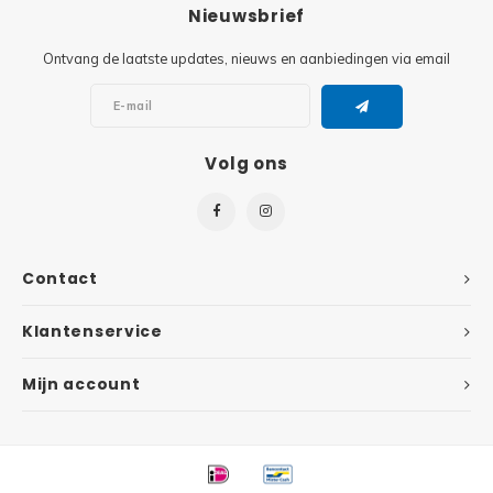
Minifi
Nieuwsbrief
Botanicals
Ontvang de laatste updates, nieuws en aanbiedingen via email
Minifi
Gabby's Dollhouse
Minifi
Animal Crossing
Volg ons
Minifi
DREAMZzz
Minifi
Sonic the Hedgehog
Contact
Minifi
Avatar
Klantenservice
Minifi
ICONS™
Mijn account
Minifi
Creator 3 in 1
Minifi
Creator Expert
Minifi