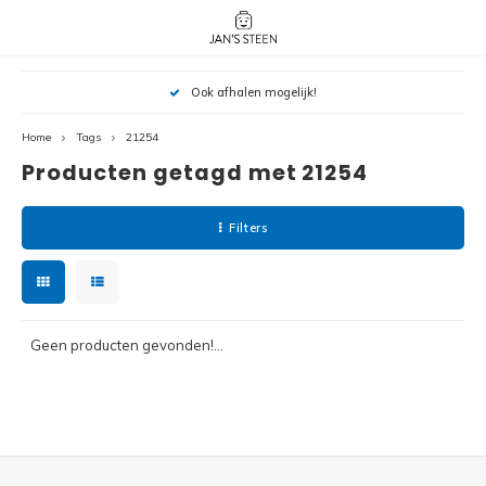
Hoofdmenu / nieuw!
Hoofdmenu 
Hoofdmenu 
Ook afhalen mogelijk!
botanicals 
botanicals 
Nieuw!
avatar / i
avat
friends / h
Home
Tags
21254
Producten getagd met 21254
Architecture
Peppa
Harry
Filters
Pokemon
Harry
Editions
Loone
Batman
Geen producten gevonden!...
Vidiyo
City
Marve
Classic