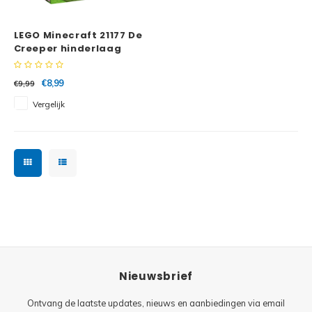
Minifi
Botanicals
LEGO Minecraft 21177 De
Minifi
Gabby's Dollhouse
Creeper hinderlaag
Minifi
Animal Crossing
€8,99
€9,99
Vergelijk
Minifi
DREAMZzz
Minifi
Sonic the Hedgehog
Minifi
Avatar
Minifi
ICONS™
Minifi
Creator 3 in 1
Nieuwsbrief
Minifi
Creator Expert
Ontvang de laatste updates, nieuws en aanbiedingen via email
Minifi