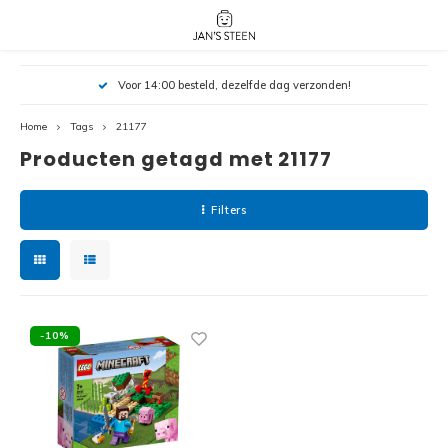
Hoofdmenu / nieuw!
Hoofdmenu 
Hoofdmenu 
Voor 14:00 besteld, dezelfde dag verzonden!
botanicals 
botanicals 
Nieuw!
avatar / i
avat
friends / h
Home
Tags
21177
Producten getagd met 21177
Architecture
Peppa
Harry
Filters
Pokemon
Harry
Editions
Loone
Batman
-10%
Vidiyo
City
Marve
Classic