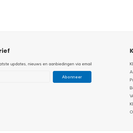
ief
atste updates, nieuws en aanbiedingen via email
K
A
Abonneer
P
B
V
s
K
O