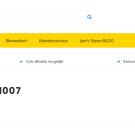
Binnenkort
Klantenservice
Jan's Steen BLOG
Ook afhalen mogelijk!
Exclus
1007