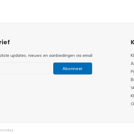
ief
atste updates, nieuws en aanbiedingen via email
K
A
Abonneer
P
B
V
s
K
O
monkey