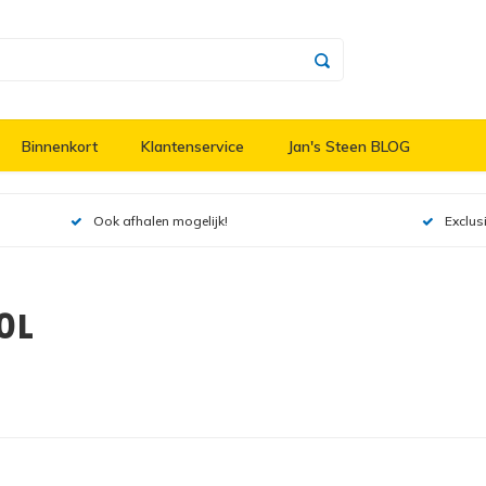
Binnenkort
Klantenservice
Jan's Steen BLOG
Ook afhalen mogelijk!
Exclus
0L