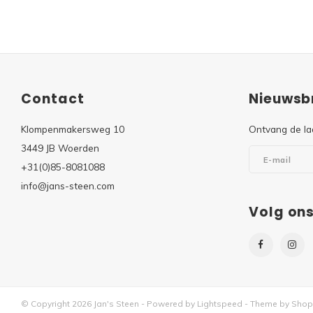
Contact
Nieuwsbr
Klompenmakersweg 10
Ontvang de la
3449 JB Woerden
+31(0)85-8081088
info@jans-steen.com
Volg on
© Copyright 2026 Jan's Steen - Powered by
Lightspeed
- Theme by
Shop