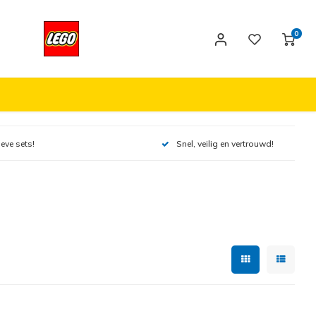
0
ieve sets!
Snel, veilig en vertrouwd!