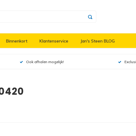
Binnenkort
Klantenservice
Jan's Steen BLOG
Ook afhalen mogelijk!
Exclus
10420