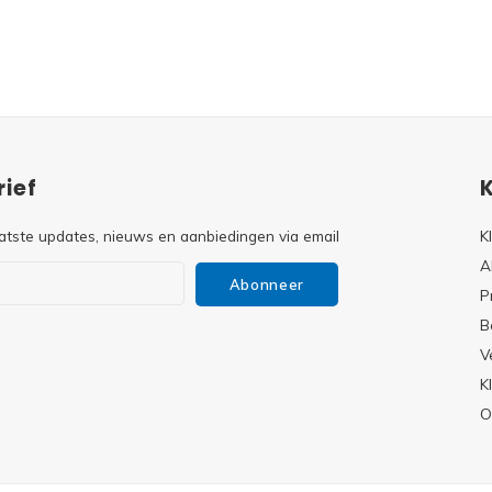
ief
atste updates, nieuws en aanbiedingen via email
K
A
Abonneer
P
B
V
s
K
O