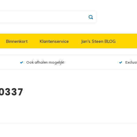
Binnenkort
Klantenservice
Jan's Steen BLOG
Ook afhalen mogelijk!
Exclus
10337