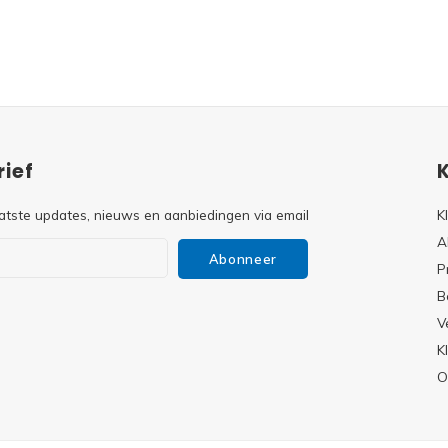
ief
atste updates, nieuws en aanbiedingen via email
K
A
Abonneer
P
B
V
s
K
O